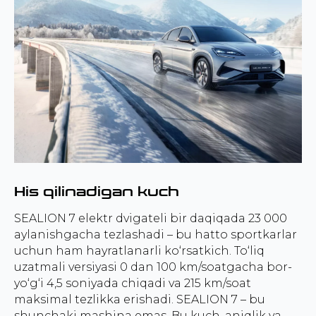
His qilinadigan kuch
SEALION 7 elektr dvigateli bir daqiqada 23 000
aylanishgacha tezlashadi – bu hatto sportkarlar
uchun ham hayratlanarli ko‘rsatkich. To‘liq
uzatmali versiyasi 0 dan 100 km/soatgacha bor-
yo‘g‘i 4,5 soniyada chiqadi va 215 km/soat
maksimal tezlikka erishadi. SEALION 7 – bu
shunchaki mashina emas. Bu kuch, aniqlik va