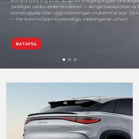
da
SEALION 7 ning old qismi OCEAN X dizayn
lg‘or
konsepsiyasida yaratilgan: avtomobilga o‘ziga xos
ALION 7
ishonch va yorqin ko‘rinish beradigan X-simon kuchli
tuzilma, past joylashgan kapot, fastbek uslubidagi
oqimli tom chizig‘i va ikki yoqlama relefli chiziqlar —
bularning barchasi okean to‘lqinlarining qudratini
eslatadi. Ular nafislik va kuchni birlashtirgan siluetni
shakllantiradi.