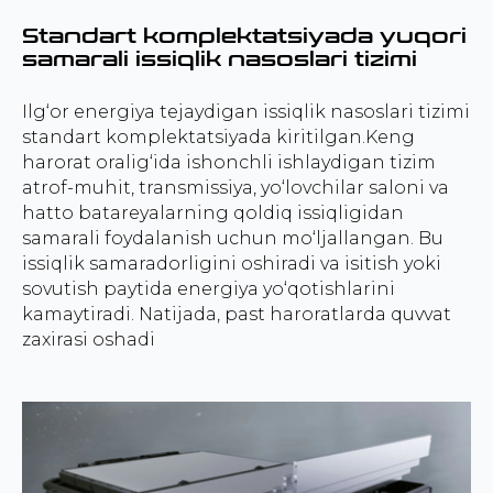
Standart komplektatsiyada yuqori
samarali issiqlik nasoslari tizimi
Ilg‘or energiya tejaydigan issiqlik nasoslari tizimi
standart komplektatsiyada kiritilgan.Keng
harorat oralig‘ida ishonchli ishlaydigan tizim
atrof-muhit, transmissiya, yo‘lovchilar saloni va
hatto batareyalarning qoldiq issiqligidan
samarali foydalanish uchun mo‘ljallangan. Bu
issiqlik samaradorligini oshiradi va isitish yoki
sovutish paytida energiya yo‘qotishlarini
kamaytiradi. Natijada, past haroratlarda quvvat
zaxirasi oshadi