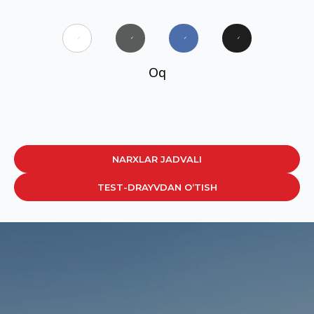
✓
✓
✓
✓
Oq
NARXLAR JADVALI
TEST-DRAYVDAN O‘TISH