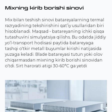
Mixning kirib borishi sinovi
Mix bilan teshish sinovi batareyalarning termal
razryadining tekshirishini qat’iy usullaridan biri
hisoblanadi. Maqsad - batareyaning ichki qisqa
tutashuvini simulyatsiya qilishs. Bu odatda jiddiy
yo‘l-transport hodisasi paytida batareyaga
tashqi o‘tkir metall buyumlar kirishi natijasida
yuzaga keladi. Blade batareyasi tutun yoki olov
chiqarmasdan mixning kirib borishi sinovidan
o‘tdi. Sirt harorati atigi 30-60°C ga yetdi