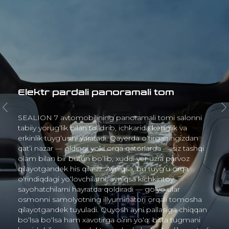
Ichkaridagi sokinlik – yo‘ldagi
uyg‘unlik
SEALION 7 ning saloni benihoya e’tibor va baland
mahorat bilan yaratilgan: dam olish, fikr surish va
yo‘ldan zavqlanish uchun ortiqcha shovqin, tebranish
va tashqaridan keladigan har qanday bezovtaliklar