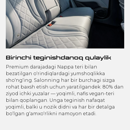
Birinchi teginishdanoq qulaylik
Premium darajadagi Nappa teri bilan
bezatilgan o‘rindiqlardagi yumshoqlikka
sho‘ng‘ing. Salonning har bir burchagi sizga
rohat baxsh etish uchun yaratilgandek: 80% dan
ziyod ichki yuzalar — yoqimli, nafis vegan-teri
bilan qoplangan. Unga teginish nafaqat
yoqimli, balki u nozik didni va har bir detalga
bo‘lgan g‘amxo‘rlikni namoyon etadi.