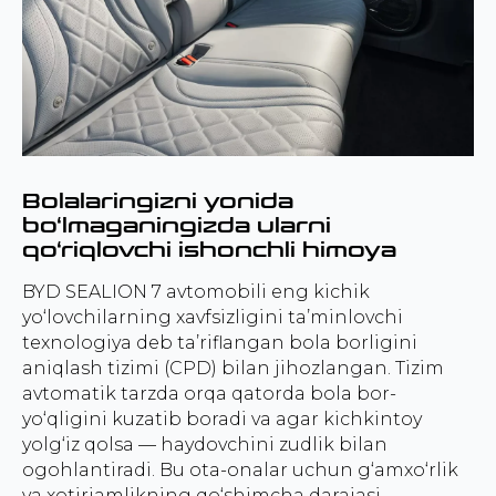
Bolalaringizni yonida
bo‘lmaganingizda ularni
qo‘riqlovchi ishonchli himoya
BYD SEALION 7 avtomobili eng kichik
yo‘lovchilarning xavfsizligini ta’minlovchi
texnologiya deb ta’riflangan bola borligini
aniqlash tizimi (CPD) bilan jihozlangan. Tizim
avtomatik tarzda orqa qatorda bola bor-
yo‘qligini kuzatib boradi va agar kichkintoy
yolg‘iz qolsa — haydovchini zudlik bilan
ogohlantiradi. Bu ota-onalar uchun g‘amxo‘rlik
va xotirjamlikning qo‘shimcha darajasi.