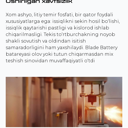
Oshirilgan xavfsizlik
Xom ashyo, litiy temir fosfati, bir qator foydali
xususiyatlarga ega: issiqlikni sekin hosil bo‘lishi,
issiqlik qaytarishi pastligi va kislorod ishlab
chiqarilmasligi. Tekis to‘rtburchakning noyob
shakli sovutish va oldindan isitish
samaradorligini ham yaxshilaydi. Blade Battery
batareyasi olov yoki tutun chiqarmasdan mix
teshish sinovidan muvaffaqiyatli o‘tdi