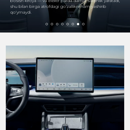
minimallashtirilgan. Bu elektrokrossoverda siz faqat
eng muhim ovozlarni eshitasiz — o‘zingizni,
yaqinlaringizni va sevimli musiqangizni.