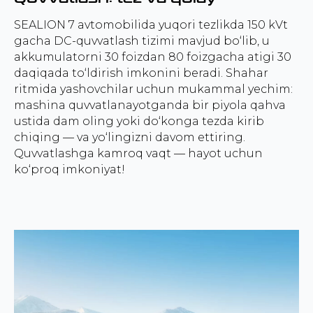
SEALION 7 avtomobilida yuqori tezlikda 150 kVt
gacha DC-quvvatlash tizimi mavjud bo‘lib, u
akkumulatorni 30 foizdan 80 foizgacha atigi 30
daqiqada to‘ldirish imkonini beradi. Shahar
ritmida yashovchilar uchun mukammal yechim:
mashina quvvatlanayotganda bir piyola qahva
ustida dam oling yoki do‘konga tezda kirib
chiqing — va yo‘lingizni davom ettiring.
Quvvatlashga kamroq vaqt — hayot uchun
ko‘proq imkoniyat!