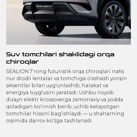
Suv tomchilari shaklidagi orqa
chiroqlar
SEALION 7 ning futuristik orqa chiroqlari nafis
nur diodli lentalar va tomchiga o‘xshash yorqin
aksentlar bilan uyg‘unlashib, harakat va
energiya tuyg‘usini yaratadi. Ushbu noyob
dizayn elektr krossoverga zamonaviy va yodda
qoladigan ko‘rinish berib, uchib ketayotgan
tomchilar hissini bag‘ishlaydi — u shaharning
oqimida darrov ko‘zga tashlanadi.