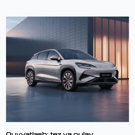
Quvvatlash: tez va qulay