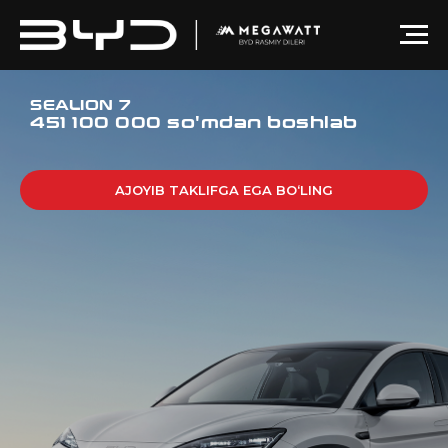
SEALION 7
451 100 000 so'mdan boshlab
AJOYIB TAKLIFGA EGA BO‘LING