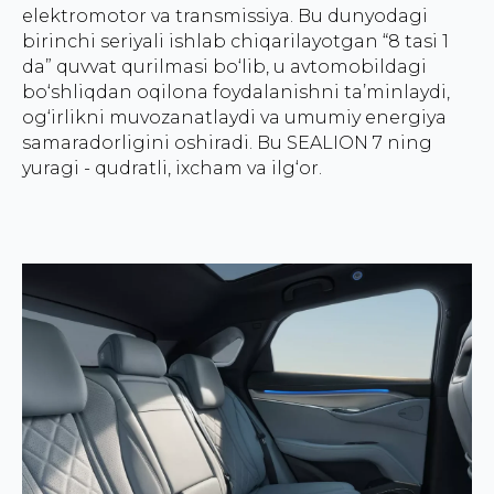
elektromotor va transmissiya. Bu dunyodagi
birinchi seriyali ishlab chiqarilayotgan “8 tasi 1
da” quvvat qurilmasi bo‘lib, u avtomobildagi
bo‘shliqdan oqilona foydalanishni ta’minlaydi,
og‘irlikni muvozanatlaydi va umumiy energiya
samaradorligini oshiradi. Bu SEALION 7 ning
yuragi - qudratli, ixcham va ilg‘or.