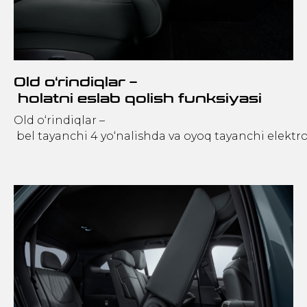
Old o‘rindiqlar –
holatni eslab qolish funksiyasi
Old o‘rindiqlar –
bel tayanchi 4 yo‘nalishda va oyoq tayanchi elektr