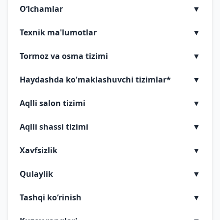
Oʻlchamlar
▼
Texnik ma'lumotlar
▼
Tormoz va osma tizimi
▼
Haydashda ko'maklashuvchi tizimlar*
▼
Aqlli salon tizimi
▼
Aqlli shassi tizimi
▼
Xavfsizlik
▼
Qulaylik
▼
Tashqi koʻrinish
▼