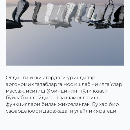
Олдинги икки қатордаги ўриндиқлар
эргономик талабларга мос ишлаб чиқилга.Улар
массаж, иситиш (ўриндиқнинг тўлиқ юзаси
бўйлаб ишлайдиган) ва шамоллатиш
функциялари билан жиҳозланган. Бу ҳар бир
сафарда юқори даражадаги қулайлик яратади.