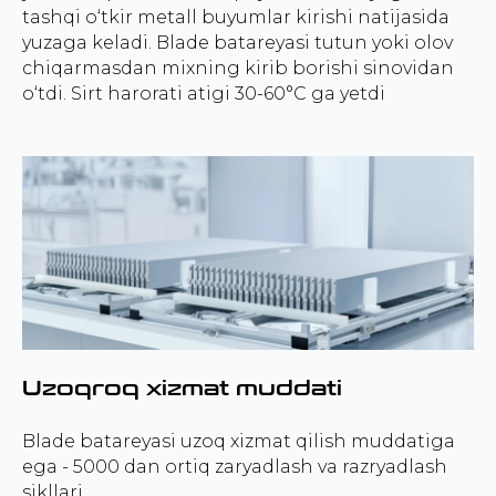
tashqi o‘tkir metall buyumlar kirishi natijasida
yuzaga keladi. Blade batareyasi tutun yoki olov
chiqarmasdan mixning kirib borishi sinovidan
o‘tdi. Sirt harorati atigi 30-60°C ga yetdi
Uzoqroq xizmat muddati
Blade batareyasi uzoq xizmat qilish muddatiga
ega - 5000 dan ortiq zaryadlash va razryadlash
sikllari