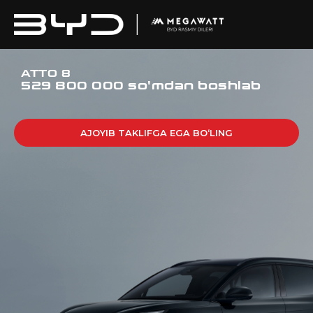
ATTO 8
529 800 000 so'mdan boshlab
AJOYIB TAKLIFGA EGA BO‘LING