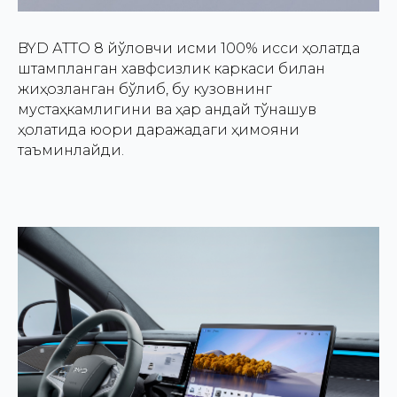
BYD АТТО 8 йўловчи қисми 100% иссиқ ҳолатда
штампланган хавфсизлик каркаси билан
жиҳозланган бўлиб, бу кузовнинг
мустаҳкамлигини ва ҳар қандай тўқнашув
ҳолатида юқори даражадаги ҳимояни
таъминлайди.