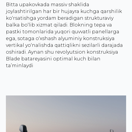
Bitta upakovkada massiv shaklida
joylashtirilgan har bir hujayra kuchga qarshilik
ko‘rsatishga yordam beradigan strukturaviy
balka bo‘lib xizmat qiladi. Blokning tepa va
pastki tomonlarida yuqori quvvatli panellarga
ega, sotaga o‘xshash alyuminiy konstruksiya
vertikal yo‘nalishda qattiqlikni sezilarli darajada
oshiradi. Aynan shu revolyutsion konstruksiya
Blade batareyasini optimal kuch bilan
ta’minlaydi