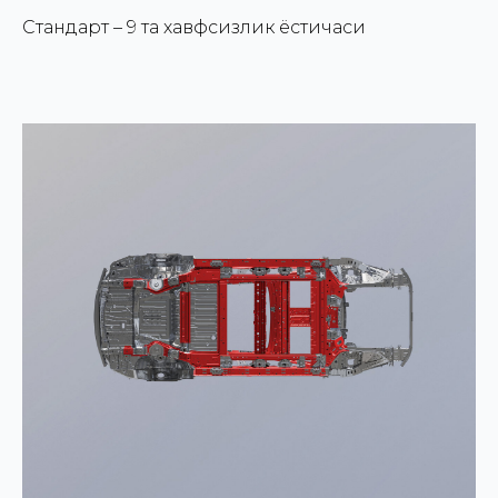
Стандарт – 9 та хавфсизлик ёстиқчаси