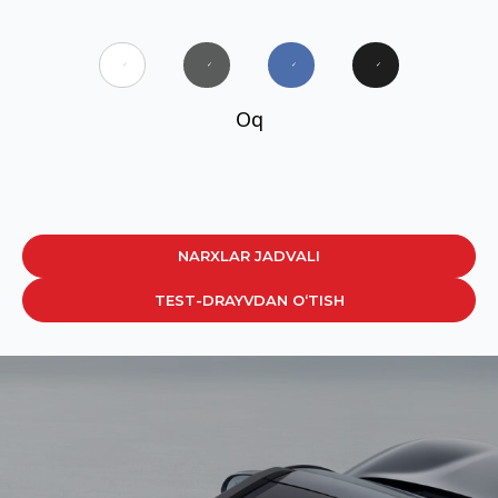
✓
✓
✓
✓
Oq
NARXLAR JADVALI
TEST-DRAYVDAN O‘TISH