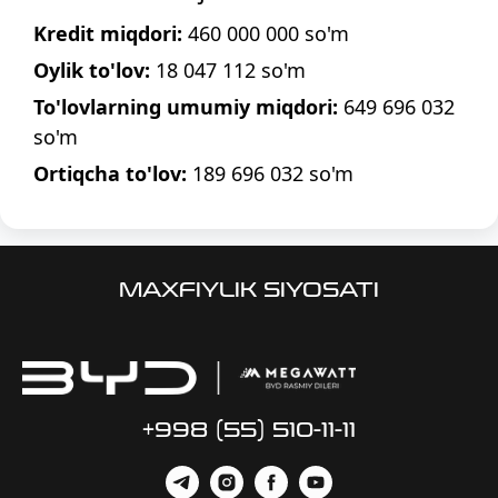
Kredit miqdori:
460 000 000
so'm
Oylik to'lov:
18 047 112
so'm
To'lovlarning umumiy miqdori:
649 696 032
so'm
Ortiqcha to'lov:
189 696 032
so'm
MAXFIYLIK SIYOSATI
+998 (55) 510-11-11