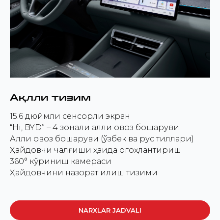
Ақлли тизим
15.6 дюймли сенсорли экран
“Hi, BYD” – 4 зонали ақлли овоз бошқаруви
Ақлли овоз бошқаруви (ўзбек ва рус тиллари)
Ҳайдовчи чалғиши ҳақида огоҳлантириш
360° кўриниш камераси
Ҳайдовчини назорат қилиш тизими
NARXLAR JADVALI