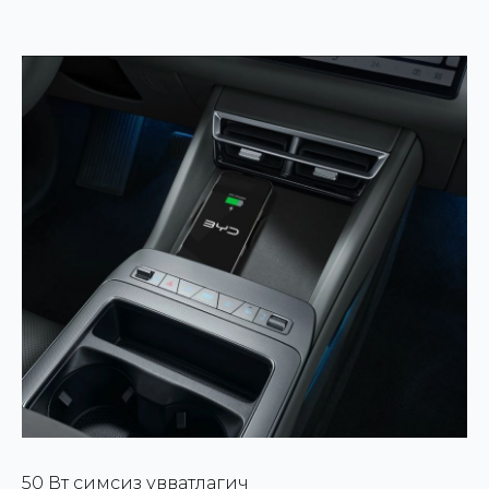
50 Вт симсиз қувватлагич