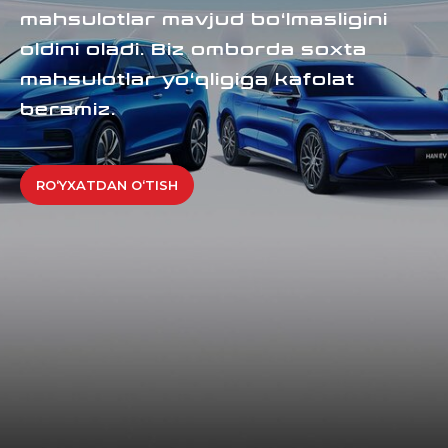
mahsulotlar mavjud bo‘lmasligini
oldini oladi. Biz omborda soxta
mahsulotlar yo‘qligiga kafolat
beramiz.
RO‘YXATDAN O‘TISH