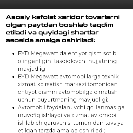
Asosiy kafolat xaridor tovarlarni
olgan paytdan boshlab taqdim
etiladi va quyidagi shartlar
asosida amalga oshiriladi:
BYD Megawatt da ehtiyot qism sotib
olinganligini tasdiqlovchi hujjatning
mavjudligi;
BYD Megawatt avtomobillarga texnik
xizmat ko‘rsatish markazi tomonidan
ehtiyot qismni avtomobilga o‘rnatish
uchun buyurtmaning mavjudligi;
Avtomobil foydalanuvchi qo‘llanmasiga
muvofiq ishlaydi va xizmat avtomobil
ishlab chiqaruvchisi tomonidan tavsiya
etilgan tarzda amalga oshiriladi;