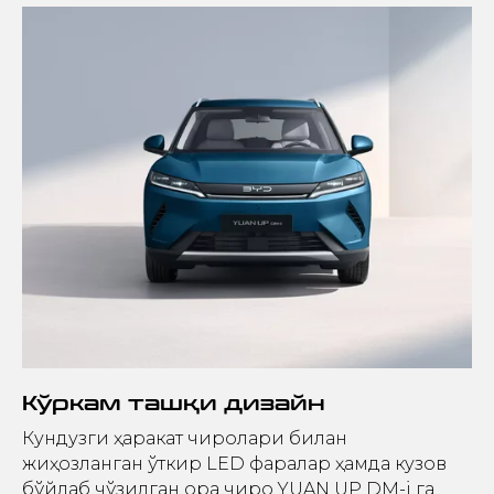
Кўркам ташқи дизайн
Кундузги ҳаракат чироқлари билан
жиҳозланган ўткир LED фаралар ҳамда кузов
бўйлаб чўзилган орқа чироқ YUAN UP DM-i га