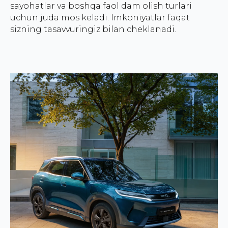
sayohatlar va boshqa faol dam olish turlari
uchun juda mos keladi. Imkoniyatlar faqat
sizning tasavvuringiz bilan cheklanadi.