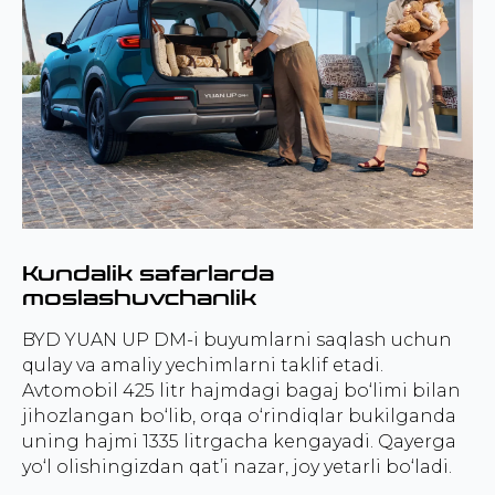
Kundalik safarlarda
moslashuvchanlik
BYD YUAN UP DM-i buyumlarni saqlash uchun
qulay va amaliy yechimlarni taklif etadi.
Avtomobil 425 litr hajmdagi bagaj bo‘limi bilan
jihozlangan bo‘lib, orqa o‘rindiqlar bukilganda
uning hajmi 1335 litrgacha kengayadi. Qayerga
yo‘l olishingizdan qat’i nazar, joy yetarli bo‘ladi.