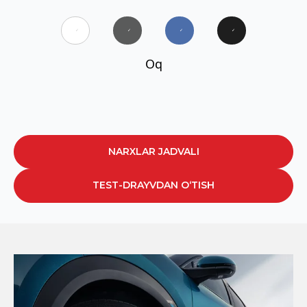
✓
✓
✓
✓
Oq
NARXLAR JADVALI
TEST-DRAYVDAN O‘TISH