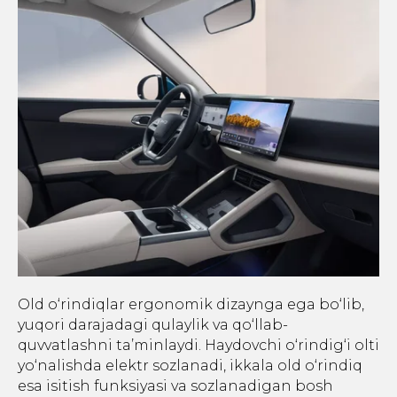
Old o‘rindiqlar ergonomik dizaynga ega bo‘lib,
yuqori darajadagi qulaylik va qo‘llab-
quvvatlashni ta’minlaydi. Haydovchi o‘rindig‘i olti
yo‘nalishda elektr sozlanadi, ikkala old o‘rindiq
esa isitish funksiyasi va sozlanadigan bosh