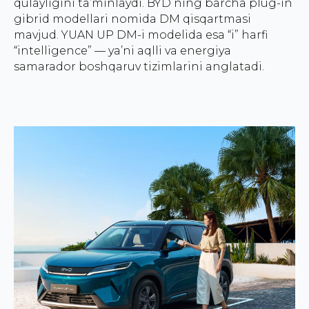
qulayligini ta’minlaydi. BYD ning barcha plug-in
gibrid modellari nomida DM qisqartmasi
mavjud. YUAN UP DM-i modelida esa “i” harfi
“intelligence” — ya’ni aqlli va energiya
samarador boshqaruv tizimlarini anglatadi.