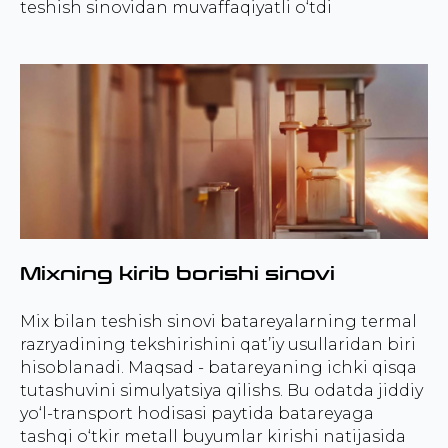
teshish sinovidan muvaffaqiyatli o‘tdi
Mixning kirib borishi sinovi
Mix bilan teshish sinovi batareyalarning termal
razryadining tekshirishini qat’iy usullaridan biri
hisoblanadi. Maqsad - batareyaning ichki qisqa
tutashuvini simulyatsiya qilishs. Bu odatda jiddiy
yo‘l-transport hodisasi paytida batareyaga
tashqi o‘tkir metall buyumlar kirishi natijasida