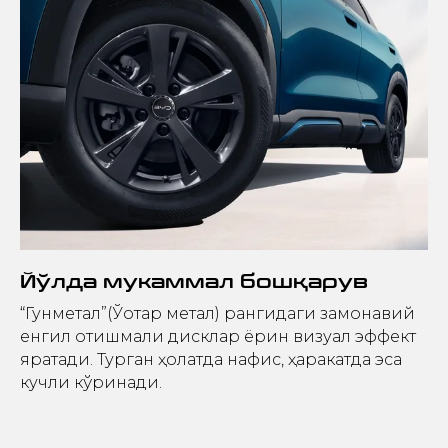
Йўлда мукаммал бошқарув
“Гунметал”(Ўқотар метал) рангидаги замонавий
енгил қотишмали дисклар ёрқин визуал эффект
яратади. Турган ҳолатда нафис, ҳаракатда эса
кучли кўринади.