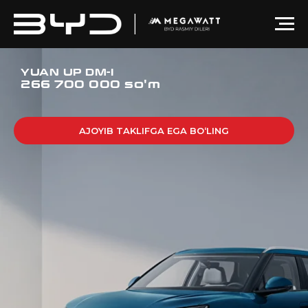
YUAN UP DM-I
266 700 000 so'm
AJOYIB TAKLIFGA EGA BO‘LING