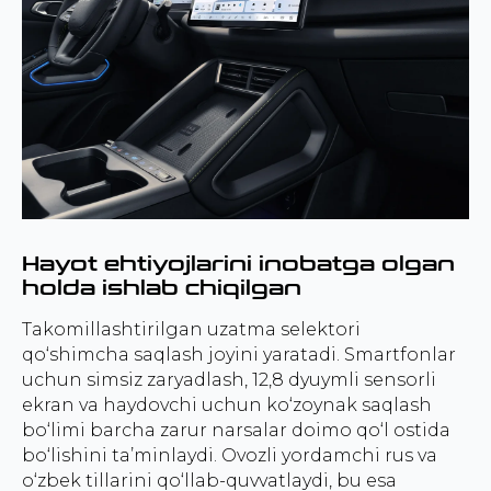
Hayot ehtiyojlarini inobatga olgan
holda ishlab chiqilgan
Takomillashtirilgan uzatma selektori
qo‘shimcha saqlash joyini yaratadi. Smartfonlar
uchun simsiz zaryadlash, 12,8 dyuymli sensorli
ekran va haydovchi uchun ko‘zoynak saqlash
bo‘limi barcha zarur narsalar doimo qo‘l ostida
bo‘lishini ta’minlaydi. Ovozli yordamchi rus va
o‘zbek tillarini qo‘llab-quvvatlaydi, bu esa