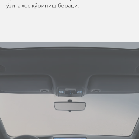
ўзига хос кўриниш беради.