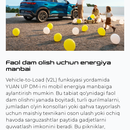
Faol dam olish uchun energiya
manbai
Vehicle-to-Load (V2L) funksiyasi yordamida
YUAN UP DM-i ni mobil energiya manbaiga
aylantirish mumkin. Bu tabiat qo‘ynidagi faol
dam olishni yanada boyitadi, turli qurilmalarni,
jumladan o‘yin konsollari yoki qahva tayyorlash
uchun maishiy texnikani oson ulash yoki ochiq
havoda sarguzashtlar paytida gadjetlarni
quvvatlash imkonini beradi. Bu pikniklar,