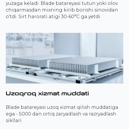
yuzaga keladi. Blade batareyasi tutun yoki olov
chiqarmasdan mixning kirib borishi sinovidan
o‘tdi. Sirt harorati atigi 30-60°C ga yetdi
Uzoqroq xizmat muddati
Blade batareyasi uzoq xizmat qilish muddatiga
ega - 5000 dan ortiq zaryadlash va razryadlash
sikllari