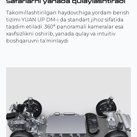
Safarlarni yanada qulaylashtiradi
Takomillashtirilgan haydovchiga yordam berish
tizimi YUAN UP DM-i da standart jihoz sifatida
taqdim etiladi. 360° panoramali kameralar esa
xavfsizlikni oshirib, yanada qulay va intuitiv
boshqaruvni ta’minlaydi