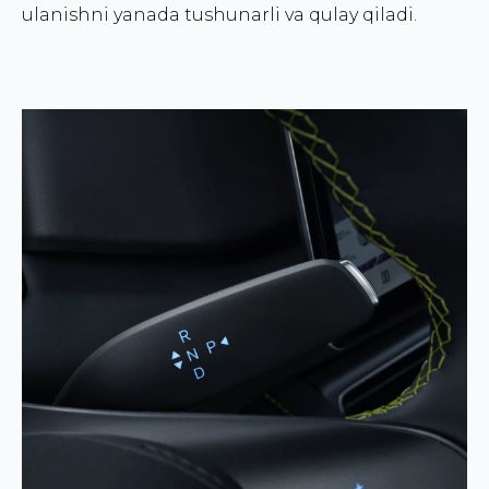
ulanishni yanada tushunarli va qulay qiladi.